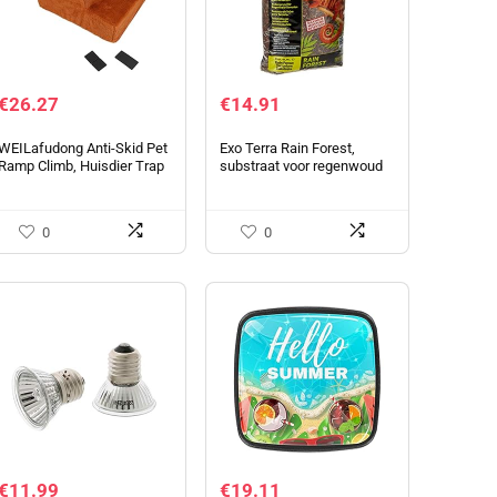
€
26.27
€
14.91
WEILafudong Anti-Skid Pet
Exo Terra Rain Forest,
Ramp Climb, Huisdier Trap
substraat voor regenwoud
Hond en Kat Ladder
terraria, 100% natuurlijke
Oploopklim voor binnen en
mix van strandgrenen en
buiten
veenmos, 8,8 l
0
0
€
11.99
€
19.11