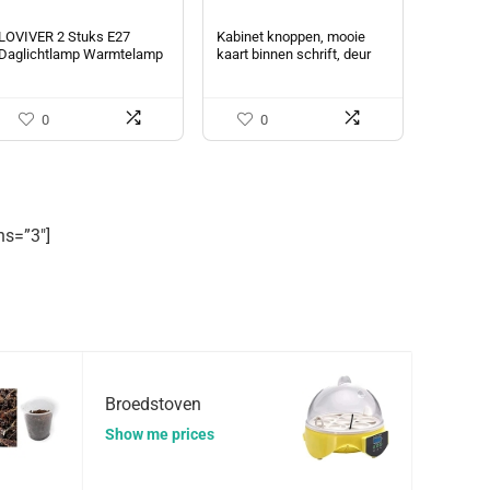
LOVIVER 2 Stuks E27
Kabinet knoppen, mooie
Daglichtlamp Warmtelamp
kaart binnen schrift, deur
UVA UVB Gloeilamp, 25W
lade dressoir keuken knop
4 pack vierkante
handgrepen kristal glas…
0
0
s=”3″]
Broedstoven
Show me prices