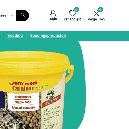
0
0
rieën
Login
verlanglijst
Vergelijken
s
Voeding
Voedingsproducten