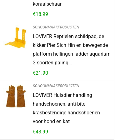
koraalschaar
€
18.99
€
27.50
SCHOONMAAKPRODUCTEN
Reeds Verkoch
LOVIVER Reptielen schildpad, de
kikker Pier Sich Hin en bewegende
platform hellingen ladder aquarium
Schiet op! Aan
3 soorten paling…
0
1
€
21.90
SCHOONMAAKPRODUCTEN
TOEVOEG
LOVIVER Huisdier handling
handschoenen, anti-bite
krasbestendige handschoenen
voor hond en kat
€
43.99