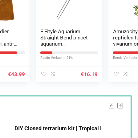
dier
F Fityle Aquarium
Amuzocity
Straight Bend pincet
reptielen 
 anti-
aquarium
vivarium 
endige
voedergereedschap
decor kuns
 voor
27/38/48cm, recht,
bladeren w
Reeds Verkocht: 21%
Reeds Verkocht
48cm
€
43.99
€
16.19
DIY Closed terrarium kit | Tropical L