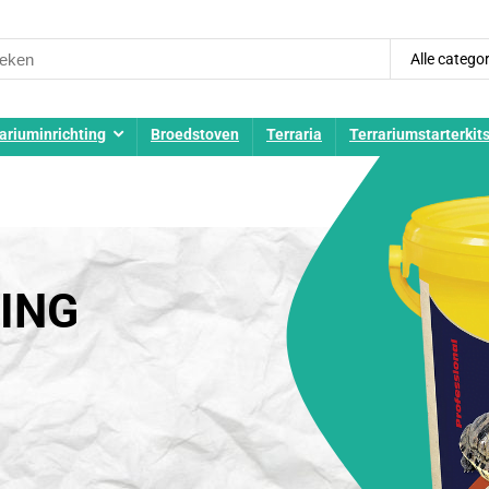
Alle catego
ariuminrichting
Broedstoven
Terraria
Terrariumstarterkit
ING