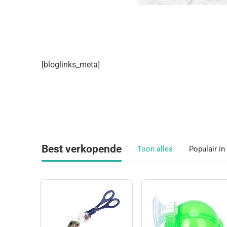
[bloglinks_meta]
Best verkopende
Toon alles
Populair i