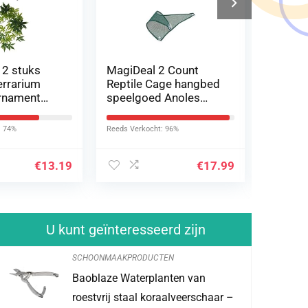
 2 stuks
MagiDeal 2 Count
Baoblaz
terrarium
Reptile Cage hangbed
kunstre
ornament
speelgoed Anoles
wijnsto
tplant
bartagame mesh bed
klimpla
ijnstok
hangmat
terrar
: 74%
Reeds Verkocht: 96%
Reeds Verk
€
13.19
€
17.99
U kunt geïnteresseerd zijn
SCHOONMAAKPRODUCTEN
Baoblaze Waterplanten van
Tarantula & 
roestvrij staal koraalveerschaar –
liter