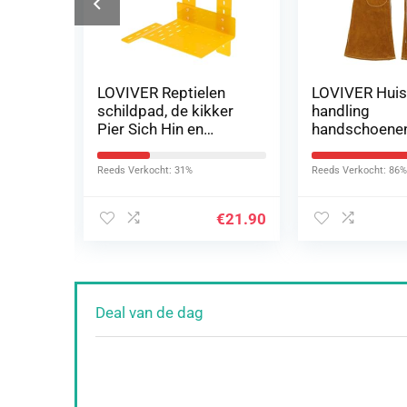
LOVIVER Reptielen
LOVIVER Huis
n
schildpad, de kikker
handling
Pier Sich Hin en
handschoenen,
 –
bewegende platform
bite krasbest
hellingen ladder
handschoenen
Reeds Verkocht: 31%
Reeds Verkocht: 86%
aquarium 3 soorten
hond en kat
paling…
€
18.99
€
21.90
Deal van de dag
edis
otten