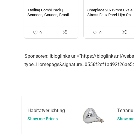
Trailing Combi Pack |
Sharplace 23x19mm Ovale
Scanden, Gouden, Brasil
Strass Faux Parel Lijm Op
Platte Achterkant
Versiering Kristallen
Knopen (Pak van 10) Voor…
0
0
Sponsoren: [bloglinks url=”https://bloglinks.nl/web
type=Homepage&signature=0556f2cf1ad92f26ae5
Habitatverlichting
Terrari
Show me Prices
Show me