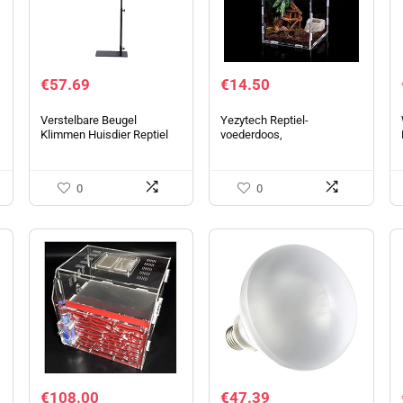
€
57.69
€
14.50
Verstelbare Beugel
Yezytech Reptiel-
Klimmen Huisdier Reptiel
voederdoos,
Lampstandaard Hagedis
insectenvoederdoos, acryl
Schildpad Schildpad
360 graden transparante
Drogen Backlight Cover
reptielkweekbox,
0
0
insectenvoeder, huis…
€
108.00
€
47.39