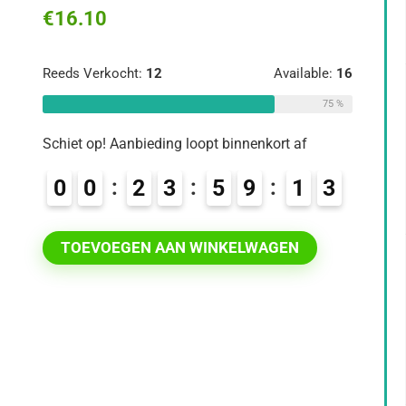
€
16.10
Reeds Verkocht:
12
Available:
16
75 %
Schiet op! Aanbieding loopt binnenkort af
0
0
2
3
5
9
1
2
TOEVOEGEN AAN WINKELWAGEN