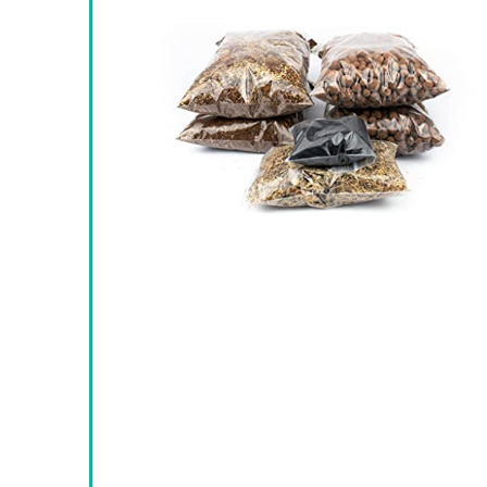
Available:
56
64 %
ort af
1
8
GEN