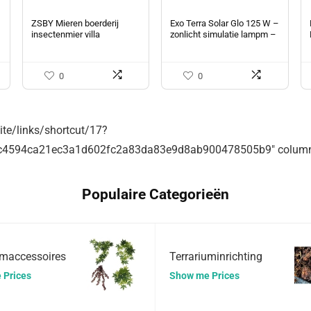
ZSBY Mieren boerderij
Exo Terra Solar Glo 125 W –
insectenmier villa
zonlicht simulatie lampm –
mierennest transparant
14.7 x 14.5 x 19.3 cm – Wit
acryl mier werkplaats
kinderen Sientific
0
0
abservatie…
site/links/shortcut/17?
c4594ca21ec3a1d602fc2a83da83e9d8ab900478505b9″ column
Populaire Categorieën
umaccessoires
Terrariuminrichting
 Prices
Show me Prices