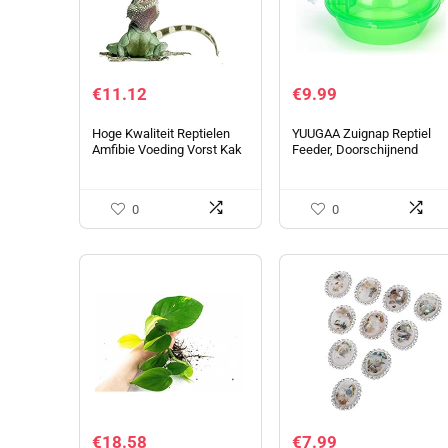
€
11.12
€
9.99
Hoge Kwaliteit Reptielen
YUUGAA Zuignap Reptiel
Amfibie Voeding Vorst Kak
Feeder, Doorschijnend
Cleaning Clamp Clip Tool
Aquatische Kwekerij
Huisdieraccessoires
Bekken voor Amfibieën
Reptiel Schildpad Gecko
0
0
Snake…
€
18.58
€
7.99