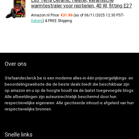
Exo Terra Ceramic Heater, keramische
warmtestraler voor reptielen, 40 W, fitting E27
Amazon.nl Price:
€
31.86
(as of 06/11/2025 12:30 PST-
Details
)
&
FREE Shipping
.
Over ons
Stefaandeclerck.be is een moderne alles-in-één prijsvergelijkings- en
beoordelingswebsite die de beste deals biedt die beschikbaar zijn
op amazon en u op de hoogte houdt via de laatst toegevoegde blogs.
Alle afbeeldingen zijn auteursrechtelijk beschermd door hun
respectievelijke eigenaren. Alle geciteerde inhoud is afgeleid van hun
respectievelijke bronnen.
Snelle links