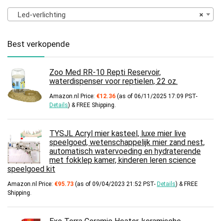
Led-verlichting
×
Best verkopende
Zoo Med RR-10 Repti Reservoir,
waterdispenser voor reptielen, 22 oz.
Amazon.nl Price:
€
12.36
(as of 06/11/2025 17:09 PST-
Details
)
&
FREE Shipping
.
TYSJL Acryl mier kasteel, luxe mier live
speelgoed, wetenschappelijk mier zand nest,
automatisch watervoeding en hydraterende
met fokklep kamer, kinderen leren science
speelgoed kit
Amazon.nl Price:
€
95.73
(as of 09/04/2023 21:52 PST-
Details
)
&
FREE
Shipping
.