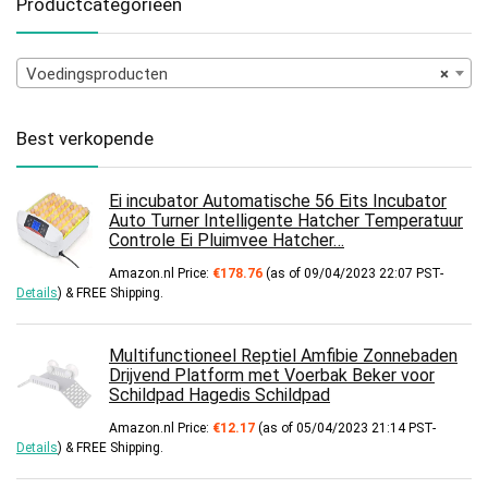
Productcategorieën
Voedingsproducten
×
Best verkopende
Ei incubator Automatische 56 Eits Incubator
Auto Turner Intelligente Hatcher Temperatuur
Controle Ei Pluimvee Hatcher…
Amazon.nl Price:
€
178.76
(as of 09/04/2023 22:07 PST-
Details
)
&
FREE Shipping
.
Multifunctioneel Reptiel Amfibie Zonnebaden
Drijvend Platform met Voerbak Beker voor
Schildpad Hagedis Schildpad
Amazon.nl Price:
€
12.17
(as of 05/04/2023 21:14 PST-
Details
)
&
FREE Shipping
.