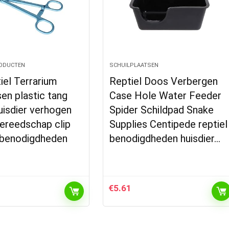
ODUCTEN
SCHUILPLAATSEN
iel Terrarium
Reptiel Doos Verbergen
en plastic tang
Case Hole Water Feeder
uisdier verhogen
Spider Schildpad Snake
ereedschap clip
Supplies Centipede reptiel
r benodigdheden
benodigdheden huisdier…
€
5.61