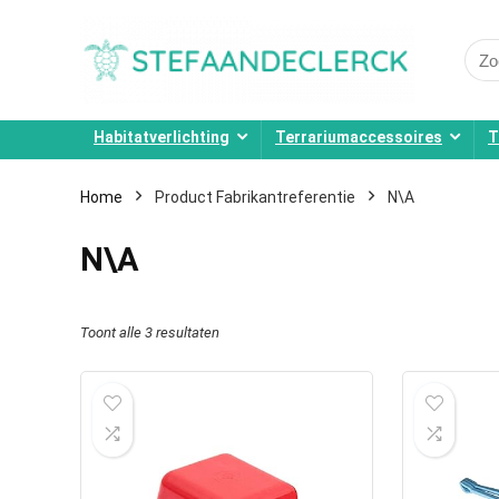
Sear
for:
Habitatverlichting
Terrariumaccessoires
T
Home
Product Fabrikantreferentie
N\A
N\A
Toont alle 3 resultaten