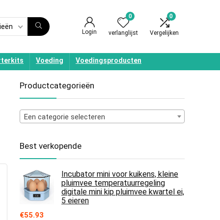
0
0
ieën
Login
verlanglijst
Vergelijken
terkits
Voeding
Voedingsproducten
Productcategorieën
Een categorie selecteren
Best verkopende
Incubator mini voor kuikens, kleine
pluimvee temperatuurregeling
digitale mini kip pluimvee kwartel ei,
5 eieren
€
55.93