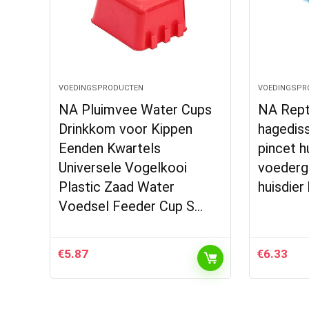
VOEDINGSPRODUCTEN
VOEDINGSPR
NA Pluimvee Water Cups
NA Rept
Drinkkom voor Kippen
hagediss
Eenden Kwartels
pincet h
Universele Vogelkooi
voederg
Plastic Zaad Water
huisdie
Voedsel Feeder Cup S…
€
5.87
€
6.33