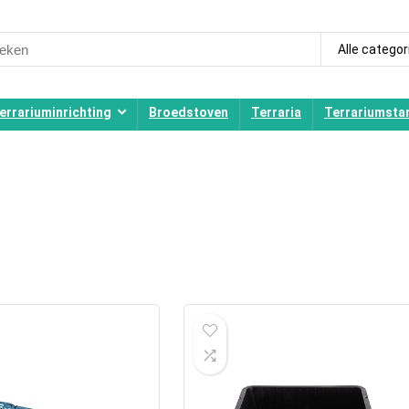
ch
Alle categor
errariuminrichting
Broedstoven
Terraria
Terrariumstar