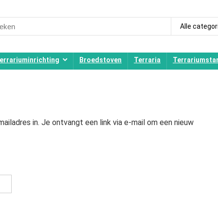
ch
Alle categor
errariuminrichting
Broedstoven
Terraria
Terrariumstar
iladres in. Je ontvangt een link via e-mail om een nieuw