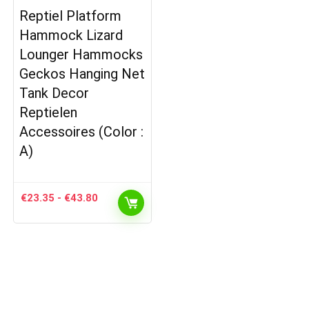
Reptiel Platform
Hammock Lizard
Lounger Hammocks
Geckos Hanging Net
Tank Decor
Reptielen
Accessoires (Color :
A)
Prijsklasse:
€
23.35
-
€
43.80
€23.35
tot
€43.80