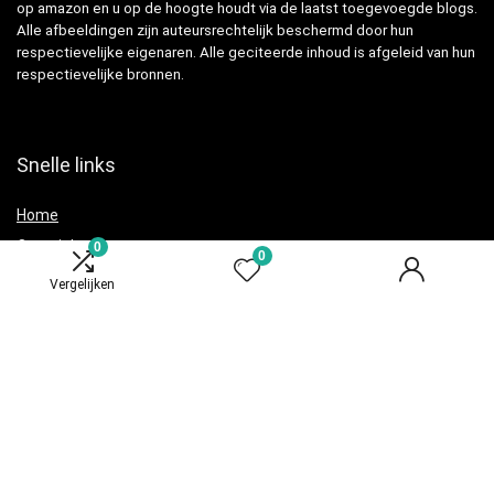
op amazon en u op de hoogte houdt via de laatst toegevoegde blogs.
Alle afbeeldingen zijn auteursrechtelijk beschermd door hun
respectievelijke eigenaren. Alle geciteerde inhoud is afgeleid van hun
respectievelijke bronnen.
Snelle links
Home
Overzicht
0
0
Alles winkelen
Vergelijken
Blogs
Adverteren
Onze webshops
Verklaringen
Privacybeleid
algemene voorwaarden