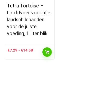
Tetra Tortoise –
hoofdvoer voor alle
landschildpadden
voor de juiste
voeding, 1 liter blik
Prijsklasse:
€
7.29
-
€
14.58
€7.29
tot
€14.58