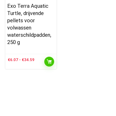
Exo Terra Aquatic
Turtle, drijvende
pellets voor
volwassen
waterschildpadden,
250 g
Prijsklasse:
€
6.07
-
€
34.59
€6.07
tot
€34.59