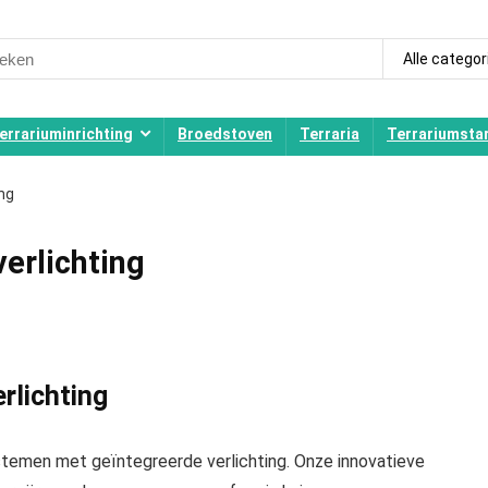
ch
Alle categor
errariuminrichting
Broedstoven
Terraria
Terrariumstar
ng
erlichting
rlichting
emen met geïntegreerde verlichting. Onze innovatieve