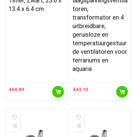
Timer, Zwart, 23.6 x
laagspanningsventila
13.4 x 6.4 cm
toren,
transformator en 4
uitbreidbare,
geruisloze en
temperatuurgestuur
de ventilatoren voor
terrariums en
aquaria
€
60.89
€
43.10