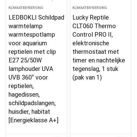
KLIMAATBEHEERSING
KLIMAATBEHEERSING
LEDBOKLI Schildpad
Lucky Reptile
warmtelamp
CLT060 Thermo
warmtespotlamp
Control PRO II,
voor aquarium
elektronische
reptielen met clip
thermostaat met
E27 25/50W
timer en nachtelijke
lamphouder UVA
tegenslag, 1 stuk
UVB 360° voor
(pak van 1)
reptielen,
hagedissen,
schildpadslangen,
huisdier, habitat
[Energieklasse A+]