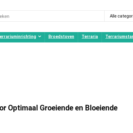
ch
Alle categor
errariuminrichting
Broedstoven
Terraria
Terrariumstar
r Optimaal Groeiende en Bloeiende