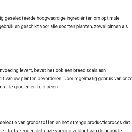
dig geselecteerde
hoogwaardige ingrediënten
om
optimale
gebruik
en geschikt voor alle soorten planten, zowel binnen als
nvoeding levert, bevat het ook een breed scala aan
teit van uw planten bevorderen. Door regelmatig gebruik van onz
st te groeien en te bloeien.
ge selectie van grondstoffen en het strenge productieproces dat
 met trots zeggen dat onze voeding voldoet aan de hoogste