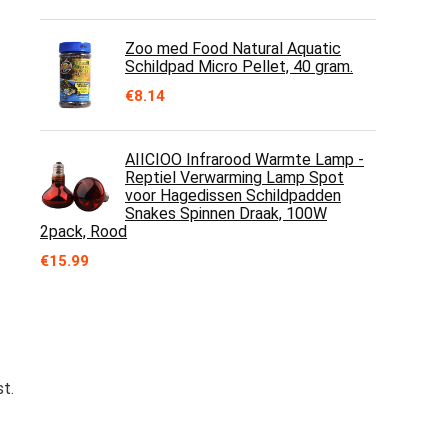
Zoo med Food Natural Aquatic
Schildpad Micro Pellet, 40 gram.
€
8.14
AIICIOO Infrarood Warmte Lamp -
Reptiel Verwarming Lamp Spot
voor Hagedissen Schildpadden
Snakes Spinnen Draak, 100W
2pack, Rood
€
15.99
st
.