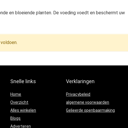
nde en bloeiende planten. De voeding voedt en beschermt uw
 voldoen.
Snelle links
Verklaringen
Home
Privacybeleid
Overzicht
algemene voorwaarden
Alles winkelen
Gelieerde openbaarmaking
Blogs
Adverteren