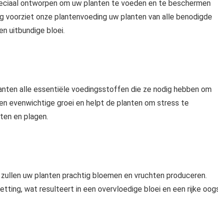
eciaal ontworpen om uw planten te voeden en te beschermen
ng voorziet onze
plantenvoeding
uw planten van alle benodigde
n uitbundige bloei
.
anten alle
essentiële voedingsstoffen
die ze nodig hebben om
een
evenwichtige groei
en helpt de planten om stress te
ten en plagen.
, zullen uw planten prachtig
bloemen en vruchten
produceren.
etting
, wat resulteert in een
overvloedige bloei en een rijke oog