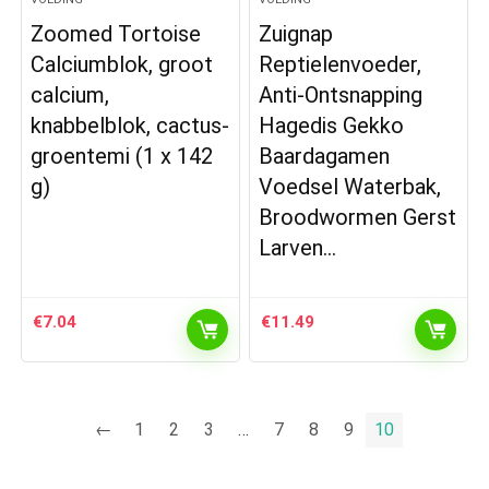
Zoomed Tortoise
Zuignap
Calciumblok, groot
Reptielenvoeder,
calcium,
Anti-Ontsnapping
knabbelblok, cactus-
Hagedis Gekko
groentemi (1 x 142
Baardagamen
g)
Voedsel Waterbak,
Broodwormen Gerst
Larven…
€
7.04
€
11.49
←
1
2
3
…
7
8
9
10