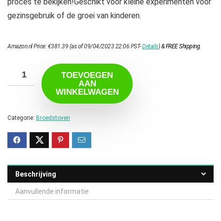
proces te bekijken!Geschikt voor kleine experimenten voor
gezinsgebruik of de groei van kinderen.
Amazon.nl Price:
€
381.39
(as of 09/04/2023 22:06 PST-
Details
)
&
FREE Shipping
.
TOEVOEGEN
AAN
WINKELWAGEN
Categorie:
Broedstoven
Beschrijving
Aanvullende informatie