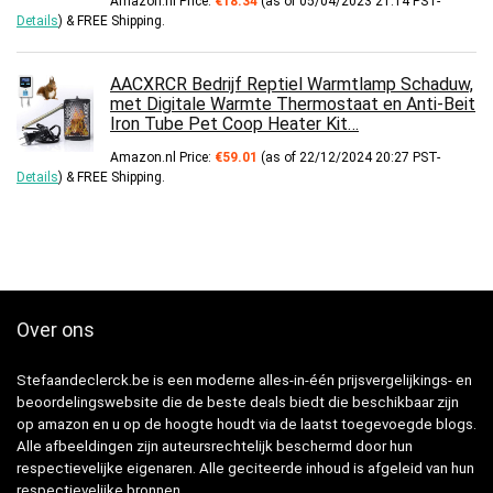
Amazon.nl Price:
€
18.34
(as of 05/04/2023 21:14 PST-
Details
)
&
FREE Shipping
.
AACXRCR Bedrijf Reptiel Warmtlamp Schaduw,
met Digitale Warmte Thermostaat en Anti-Beit
Iron Tube Pet Coop Heater Kit…
Amazon.nl Price:
€
59.01
(as of 22/12/2024 20:27 PST-
Details
)
&
FREE Shipping
.
Over ons
Stefaandeclerck.be is een moderne alles-in-één prijsvergelijkings- en
beoordelingswebsite die de beste deals biedt die beschikbaar zijn
op amazon en u op de hoogte houdt via de laatst toegevoegde blogs.
Alle afbeeldingen zijn auteursrechtelijk beschermd door hun
respectievelijke eigenaren. Alle geciteerde inhoud is afgeleid van hun
respectievelijke bronnen.