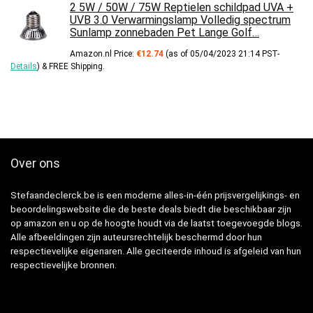
2 5W / 50W / 75W Reptielen schildpad UVA +
UVB 3.0 Verwarmingslamp Volledig spectrum
Sunlamp zonnebaden Pet Lange Golf…
Amazon.nl Price:
€
12.74
(as of 05/04/2023 21:14 PST-
Details
)
&
FREE Shipping
.
Over ons
Stefaandeclerck.be is een moderne alles-in-één prijsvergelijkings- en
beoordelingswebsite die de beste deals biedt die beschikbaar zijn
op amazon en u op de hoogte houdt via de laatst toegevoegde blogs.
Alle afbeeldingen zijn auteursrechtelijk beschermd door hun
respectievelijke eigenaren. Alle geciteerde inhoud is afgeleid van hun
respectievelijke bronnen.