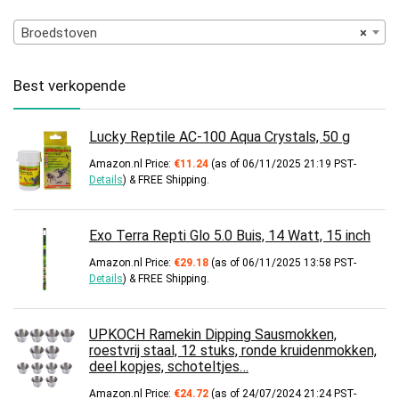
Broedstoven
×
Best verkopende
Lucky Reptile AC-100 Aqua Crystals, 50 g
Amazon.nl Price:
€
11.24
(as of 06/11/2025 21:19 PST-
Details
)
&
FREE Shipping
.
Exo Terra Repti Glo 5.0 Buis, 14 Watt, 15 inch
Amazon.nl Price:
€
29.18
(as of 06/11/2025 13:58 PST-
Details
)
&
FREE Shipping
.
UPKOCH Ramekin Dipping Sausmokken,
roestvrij staal, 12 stuks, ronde kruidenmokken,
deel kopjes, schoteltjes…
Amazon.nl Price:
€
24.72
(as of 24/07/2024 21:24 PST-