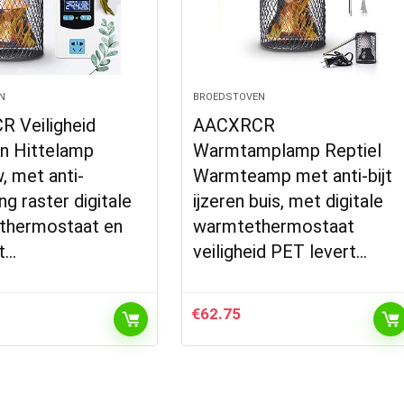
N
BROEDSTOVEN
 Veiligheid
AACXRCR
en Hittelamp
Warmtamplamp Reptiel
 met anti-
Warmteamp met anti-bijt
ng raster digitale
ijzeren buis, met digitale
thermostaat en
warmtethermostaat
t…
veiligheid PET levert…
€
62.75