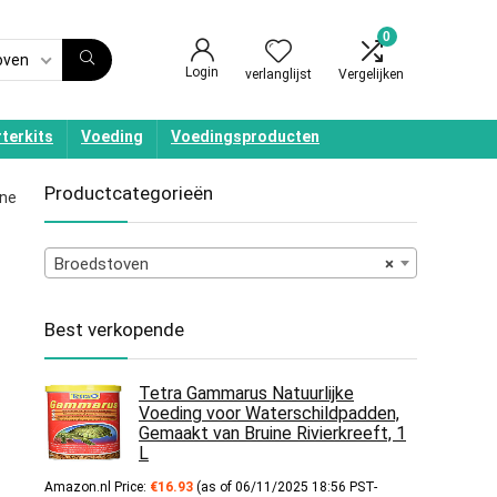
0
oven
Login
verlanglijst
Vergelijken
terkits
Voeding
Voedingsproducten
Productcategorieën
ine
Broedstoven
×
Best verkopende
Tetra Gammarus Natuurlijke
Voeding voor Waterschildpadden,
Gemaakt van Bruine Rivierkreeft, 1
L
Amazon.nl Price:
€
16.93
(as of 06/11/2025 18:56 PST-