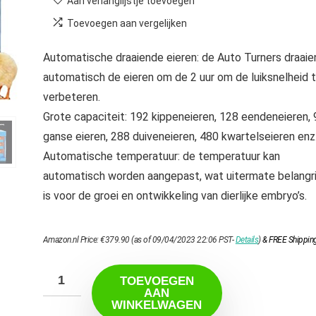
Aan verlanglijstje toevoegen
Toevoegen aan vergelijken
Automatische draaiende eieren: de Auto Turners draaie
automatisch de eieren om de 2 uur om de luiksnelheid 
verbeteren.
Grote capaciteit: 192 kippeneieren, 128 eendeneieren, 
ganse eieren, 288 duiveneieren, 480 kwartelseieren enz
Automatische temperatuur: de temperatuur kan
automatisch worden aangepast, wat uitermate belangri
is voor de groei en ontwikkeling van dierlijke embryo’s.
Amazon.nl Price:
€
379.90
(as of 09/04/2023 22:06 PST-
Details
)
&
FREE Shippin
TOEVOEGEN
AAN
WINKELWAGEN