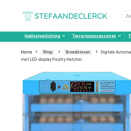
Sear
for:
Habitatverlichting
Terrariumaccessoires
T
Home
Shop
Broedstoven
Digitale Automa
met LED-display Poultry Hatcher…