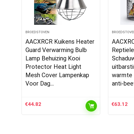
BROEDSTOVEN
BROEDSTOVE
AACXRCR Kuikens Heater
AACXRCR
Guard Verwarming Bulb
Reptiel
Lamp Behuizing Kooi
Schaduw,
Protector Heat Light
uitbarsti
Mesh Cover Lampenkap
warmte 
Voor Dag…
anti-bee
€
44.82
€
63.12