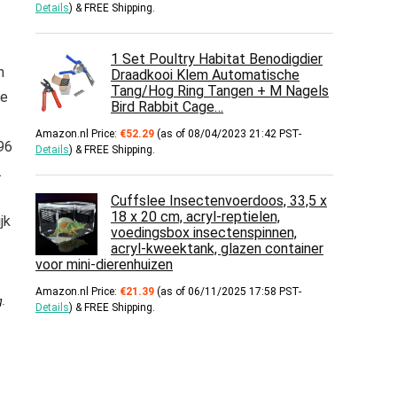
Details
)
&
FREE Shipping
.
1 Set Poultry Habitat Benodigdier
n
Draadkooi Klem Automatische
Tang/Hog Ring Tangen + M Nagels
te
Bird Rabbit Cage…
Amazon.nl Price:
€
52.29
(as of 08/04/2023 21:42 PST-
96
Details
)
&
FREE Shipping
.
.
Cuffslee Insectenvoerdoos, 33,5 x
18 x 20 cm, acryl-reptielen,
jk
voedingsbox insectenspinnen,
acryl-kweektank, glazen container
voor mini-dierenhuizen
Amazon.nl Price:
€
21.39
(as of 06/11/2025 17:58 PST-
g
.
Details
)
&
FREE Shipping
.