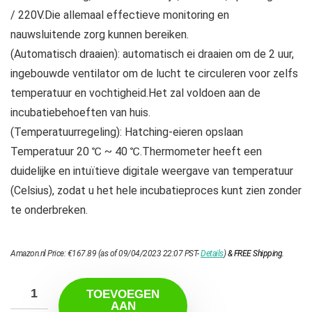
/ 220V.Die allemaal effectieve monitoring en
nauwsluitende zorg kunnen bereiken.
(Automatisch draaien): automatisch ei draaien om de 2 uur,
ingebouwde ventilator om de lucht te circuleren voor zelfs
temperatuur en vochtigheid.Het zal voldoen aan de
incubatiebehoeften van huis.
(Temperatuurregeling): Hatching-eieren opslaan
Temperatuur 20 ℃ ~ 40 ℃.Thermometer heeft een
duidelijke en intuïtieve digitale weergave van temperatuur
(Celsius), zodat u het hele incubatieproces kunt zien zonder
te onderbreken.
Amazon.nl Price:
€
167.89
(as of 09/04/2023 22:07 PST-
Details
)
&
FREE Shipping
.
TOEVOEGEN
AAN