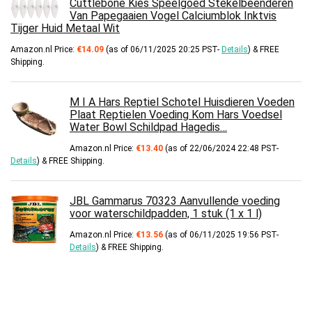
Cuttlebone Kies Speelgoed Stekelbeenderen
Van Papegaaien Vogel Calciumblok Inktvis
Tijger Huid Metaal Wit
Amazon.nl Price:
€
14.09
(as of 06/11/2025 20:25 PST-
Details
)
&
FREE
Shipping
.
M I A Hars Reptiel Schotel Huisdieren Voeden
Plaat Reptielen Voeding Kom Hars Voedsel
Water Bowl Schildpad Hagedis…
Amazon.nl Price:
€
13.40
(as of 22/06/2024 22:48 PST-
Details
)
&
FREE Shipping
.
JBL Gammarus 70323 Aanvullende voeding
voor waterschildpadden, 1 stuk (1 x 1 l)
Amazon.nl Price:
€
13.56
(as of 06/11/2025 19:56 PST-
Details
)
&
FREE Shipping
.