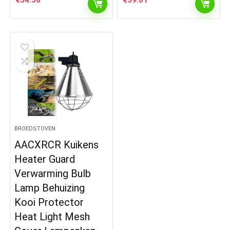
€
34.36
€
59.01
BROEDSTOVEN
AACXRCR Kuikens
Heater Guard
Verwarming Bulb
Lamp Behuizing
Kooi Protector
Heat Light Mesh