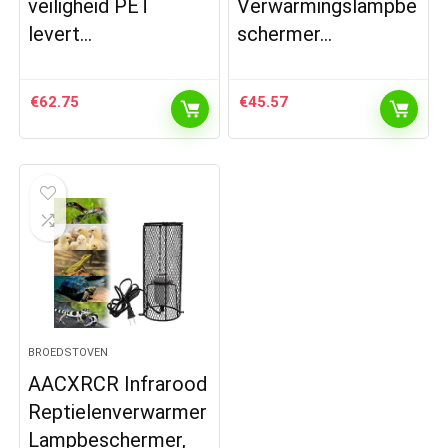
veiligheid PET
Verwarmingslampbe
levert…
schermer…
€
62.75
€
45.57
BROEDSTOVEN
AACXRCR Infrarood
Reptielenverwarmer
Lampbeschermer,