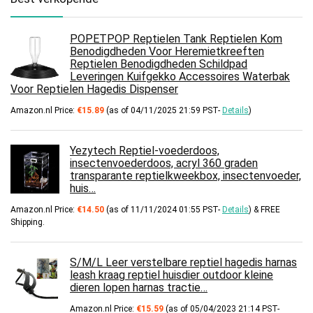
POPETPOP Reptielen Tank Reptielen Kom
Benodigdheden Voor Heremietkreeften
Reptielen Benodigdheden Schildpad
Leveringen Kuifgekko Accessoires Waterbak
Voor Reptielen Hagedis Dispenser
Amazon.nl Price:
€
15.89
(as of 04/11/2025 21:59 PST-
Details
)
Yezytech Reptiel-voederdoos,
insectenvoederdoos, acryl 360 graden
transparante reptielkweekbox, insectenvoeder,
huis…
Amazon.nl Price:
€
14.50
(as of 11/11/2024 01:55 PST-
Details
)
&
FREE
Shipping
.
S/M/L Leer verstelbare reptiel hagedis harnas
leash kraag reptiel huisdier outdoor kleine
dieren lopen harnas tractie…
Amazon.nl Price:
€
15.59
(as of 05/04/2023 21:14 PST-