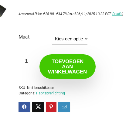
Prijsklasse:
Amazon.nl Price:
€
28.88
-
€
34.78
(as of 06/11/2025 13:32 PST-
Details
)
€28.88
tot
€34.78
Maat
TOEVOEGEN
AAN
WINKELWAGEN
SKU:
Niet beschikbaar
Categorie:
Habitatverlichting