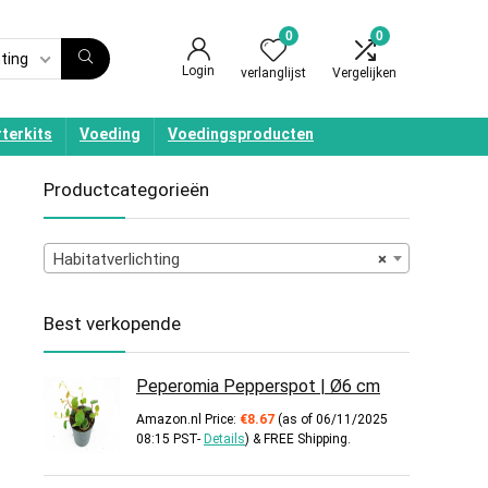
0
0
hting
Login
verlanglijst
Vergelijken
terkits
Voeding
Voedingsproducten
Productcategorieën
p
Habitatverlichting
×
Best verkopende
Peperomia Pepperspot | Ø6 cm
Amazon.nl Price:
€
8.67
(as of 06/11/2025
08:15 PST-
Details
)
&
FREE Shipping
.