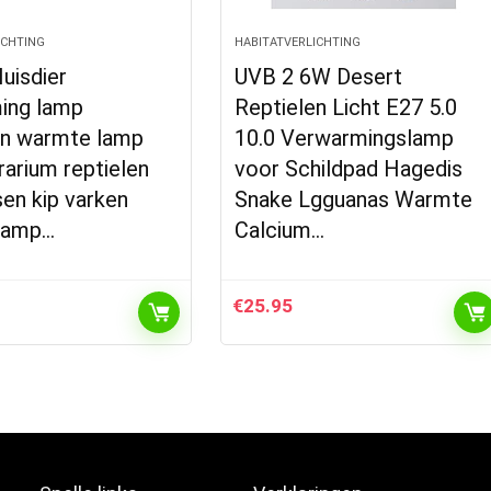
ICHTING
HABITATVERLICHTING
uisdier
UVB 2 6W Desert
ing lamp
Reptielen Licht E27 5.0
en warmte lamp
10.0 Verwarmingslamp
rarium reptielen
voor Schildpad Hagedis
en kip varken
Snake Lgguanas Warmte
 lamp…
Calcium…
€
25.95