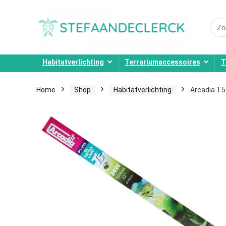
Sear
for:
Habitatverlichting
Terrariumaccessoires
T
Home
Shop
Habitatverlichting
Arcadia T5