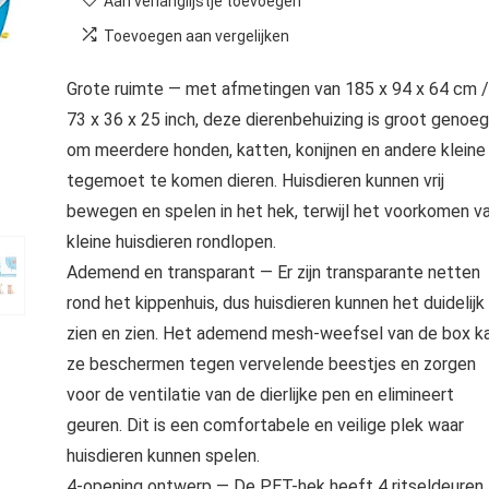
Aan verlanglijstje toevoegen
Toevoegen aan vergelijken
Grote ruimte — met afmetingen van 185 x 94 x 64 cm /
73 x 36 x 25 inch, deze dierenbehuizing is groot genoeg
om meerdere honden, katten, konijnen en andere kleine
tegemoet te komen dieren. Huisdieren kunnen vrij
bewegen en spelen in het hek, terwijl het voorkomen v
kleine huisdieren rondlopen.
Ademend en transparant — Er zijn transparante netten
rond het kippenhuis, dus huisdieren kunnen het duidelijk
zien en zien. Het ademend mesh-weefsel van de box k
ze beschermen tegen vervelende beestjes en zorgen
voor de ventilatie van de dierlijke pen en elimineert
geuren. Dit is een comfortabele en veilige plek waar
huisdieren kunnen spelen.
4-opening ontwerp — De PET-hek heeft 4 ritseldeuren,