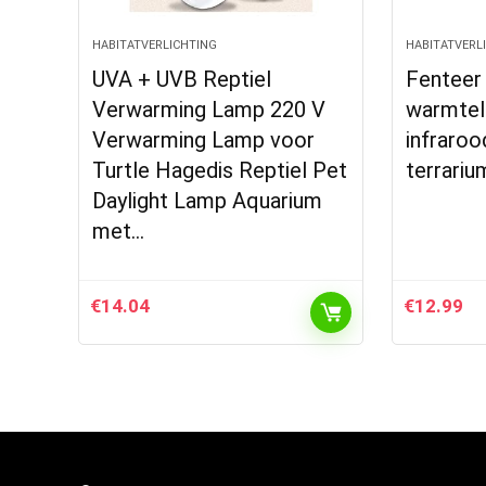
HABITATVERLICHTING
HABITATVERL
UVA + UVB Reptiel
Fenteer
Verwarming Lamp 220 V
warmte
Verwarming Lamp voor
infraro
Turtle Hagedis Reptiel Pet
terrari
Daylight Lamp Aquarium
met…
€
14.04
€
12.99