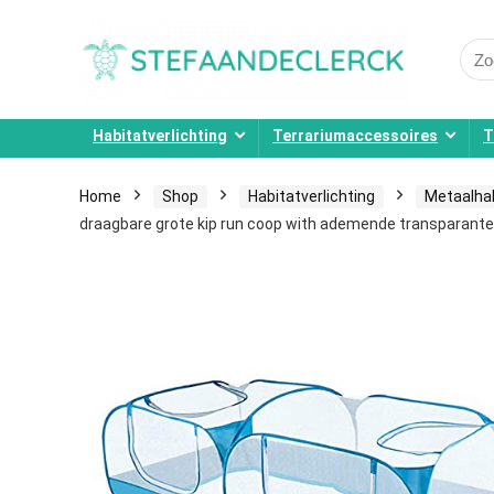
Sear
for:
Habitatverlichting
Terrariumaccessoires
T
Home
Shop
Habitatverlichting
Metaalha
draagbare grote kip run coop with ademende transparan