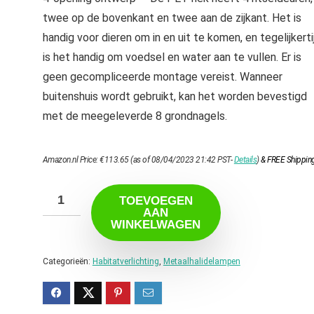
twee op de bovenkant en twee aan de zijkant. Het is
handig voor dieren om in en uit te komen, en tegelijkerti
is het handig om voedsel en water aan te vullen. Er is
geen gecompliceerde montage vereist. Wanneer
buitenshuis wordt gebruikt, kan het worden bevestigd
met de meegeleverde 8 grondnagels.
Amazon.nl Price:
€
113.65
(as of 08/04/2023 21:42 PST-
Details
)
&
FREE Shippin
TOEVOEGEN
AAN
WINKELWAGEN
Categorieën:
Habitatverlichting
,
Metaalhalidelampen