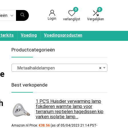
0
0
ieën
Login
verlanglijst
Vergelijken
terkits
Voeding
Voedingsproducten
Productcategorieën
Metaalhalidelampen
×
ne
Best verkopende
h
1 PC'S Huisdier verwarming lamp
fokdieren warmte lamp voor
terrarium reptielen hagedissen kip
varken isolatie lamp…
Amazon.nl Price:
€
38.56
(as of 05/04/2023 21:14 PST-