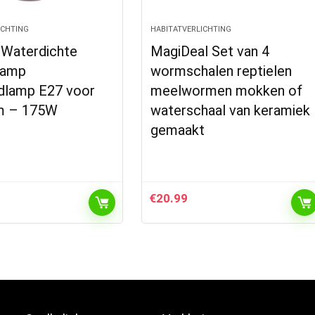
ICHTING
HABITATVERLICHTING
 Waterdichte
MagiDeal Set van 4
lamp
wormschalen reptielen
odlamp E27 voor
meelwormen mokken of
um – 175W
waterschaal van keramiek
gemaakt
€
20.99