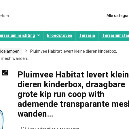
ch
Alle categor
errariuminrichting
Broedstoven
Terraria
Terrariumstar
lidelampen
Pluimvee Habitat levert kleine dieren kinderbox,
te mesh wanden…
Pluimvee Habitat levert klei
dieren kinderbox, draagbare
grote kip run coop with
ademende transparante mes
wanden…