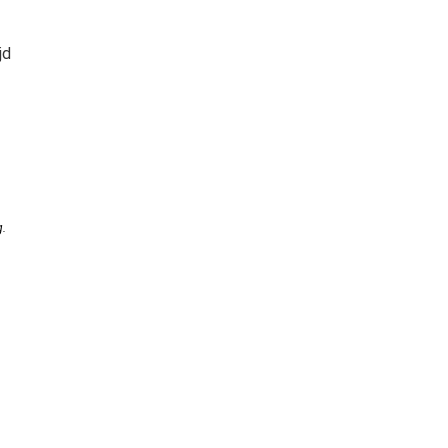
jd
g
.