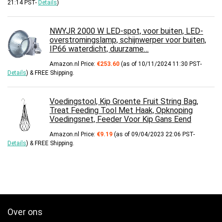
21:14 PST-
Details
)
tot
€114.66
NWYJR 2000 W LED-spot, voor buiten, LED-
overstromingslamp, schijnwerper voor buiten,
IP66 waterdicht, duurzame…
Amazon.nl Price:
€
253.60
(as of 10/11/2024 11:30 PST-
Details
)
&
FREE Shipping
.
Voedingstool, Kip Groente Fruit String Bag,
Treat Feeding Tool Met Haak, Opknoping
Voedingsnet, Feeder Voor Kip Gans Eend
Amazon.nl Price:
€
9.19
(as of 09/04/2023 22:06 PST-
Details
)
&
FREE Shipping
.
Over ons