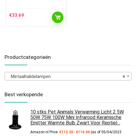
€
33.69
Productcategorieën
Metaalhalidelampen
×
Best verkopende
10 stks Pet Animals Verwarming Licht 2 5W
50W 75W 100W Mini Infrarood Keramische
Emitter Warmte Bulb Zwart Voor Reptiel…
Prijsklasse:
Amazon.nl Price:
€
113.20
-
€
114.66
(as of 05/04/2023
€113.20