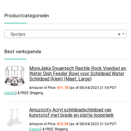
Productcategorieën
Spotjes
×
Best verkopende
MoreJieka Syuantech Reptile Rock Voedsel en
Water Dish Feeder Bowl voor Schildpad Water
Schildpad (klein) (Maat: Large)
Amazon.nl Price:
€
11.76
(as of 08/04/2023 21:54 PST-
Details
)
&
FREE Shipping
.
Amuzocity Acryl schildpadschildpad van
kunststof met brede en platte loopplank
Amazon.nl Price:
€
15.59
(as of 08/04/2023 21:54 PST-
Details
)
&
FREE Shipping
.