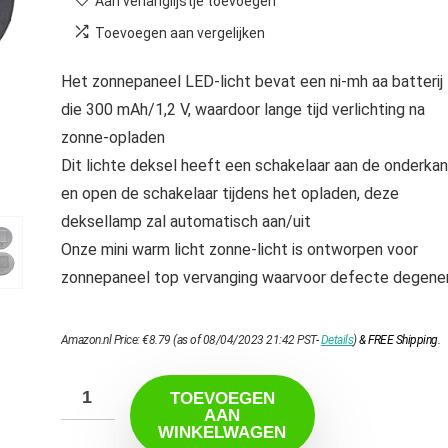
Aan verlanglijstje toevoegen
Toevoegen aan vergelijken
Het zonnepaneel LED-licht bevat een ni-mh aa batterij
die 300 mAh/1,2 V, waardoor lange tijd verlichting na
zonne-opladen
Dit lichte deksel heeft een schakelaar aan de onderkan
en open de schakelaar tijdens het opladen, deze
deksellamp zal automatisch aan/uit
Onze mini warm licht zonne-licht is ontworpen voor
zonnepaneel top vervanging waarvoor defecte degene
Amazon.nl Price:
€
8.79
(as of 08/04/2023 21:42 PST-
Details
)
&
FREE Shipping
.
TOEVOEGEN
AAN
WINKELWAGEN