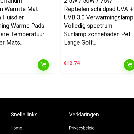
errarium
2 5W / 50W / 75W
en Warmte Mat
Reptielen schildpad UVA +
 Huisdier
UVB 3.0 Verwarmingslamp
ing Warme Pads
Volledig spectrum
bare Temperatuur
Sunlamp zonnebaden Pet
ler Mats…
Lange Golf…
€
12.74
Snelle links
Verklaringen
Home
Privacybeleid