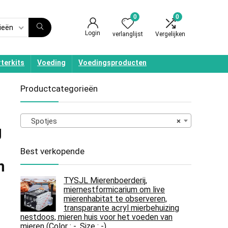
0
0
ieën
Login
verlanglijst
Vergelijken
terkits
Voeding
Voedingsproducten
Productcategorieën
Spotjes
×
g
Best verkopende
m
TYSJL Mierenboerderij,
miernestformicarium om live
mierenhabitat te observeren,
transparante acryl mierbehuizing
nestdoos, mieren huis voor het voeden van
mieren (Color : -, Size : -)