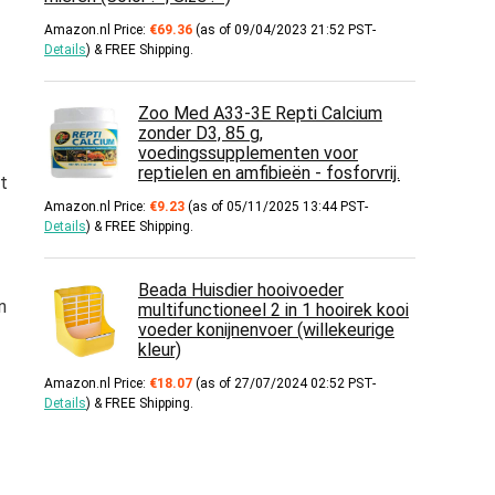
Amazon.nl Price:
€
69.36
(as of 09/04/2023 21:52 PST-
Details
)
&
FREE Shipping
.
Zoo Med A33-3E Repti Calcium
zonder D3, 85 g,
voedingssupplementen voor
reptielen en amfibieën - fosforvrij.
t
Amazon.nl Price:
€
9.23
(as of 05/11/2025 13:44 PST-
Details
)
&
FREE Shipping
.
Beada Huisdier hooivoeder
n
multifunctioneel 2 in 1 hooirek kooi
voeder konijnenvoer (willekeurige
kleur)
Amazon.nl Price:
€
18.07
(as of 27/07/2024 02:52 PST-
Details
)
&
FREE Shipping
.