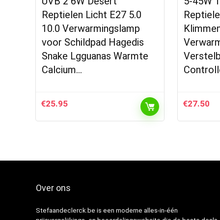
UVB 2 6W Desert
5-45W T
Reptielen Licht E27 5.0
Reptiel
10.0 Verwarmingslamp
Klimmen
voor Schildpad Hagedis
Verwarm
Snake Lgguanas Warmte
Verstel
Calcium…
Control
€
25.95
€
27.50
Over ons
Stefaandeclerck.be is een moderne alles-in-één