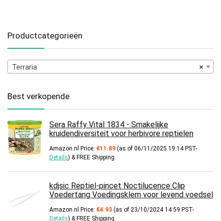
Productcategorieën
Terraria
×
Best verkopende
Sera Raffy Vital 1834 - Smakelijke
kruidendiversiteit voor herbivore reptielen
Amazon.nl Price:
€
11.89
(as of 06/11/2025 19:14 PST-
Details
)
&
FREE Shipping
.
kdjsic Reptiel-pincet Noctilucence Clip
Voedertang Voedingsklem voor levend voedsel
Amazon.nl Price:
€
4.93
(as of 23/10/2024 14:59 PST-
Details
)
&
FREE Shipping
.