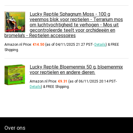
Lucky Reptile Sphagnum Moss - 100 g
veenmos blok voor reptielen - Terrarium mos
om luchtvochtigheid te verhogen - Mos uit
gecontroleerde teelt voor orchideeën en
bromelia's - Reptielen accessoires
Amazon.nl Price:
€
14.50
(as of 04/11/2025 21:27 PST-
Details
)
&
FREE
Shipping
.
Lucky Reptile Bloemenmix 50 g, bloemenmix
voor reptielen en andere dieren.
Amazon.nl Price:
€
9.31
(as of 06/11/2025 20:14 PST-
Details
)
&
FREE Shipping
.
Over ons