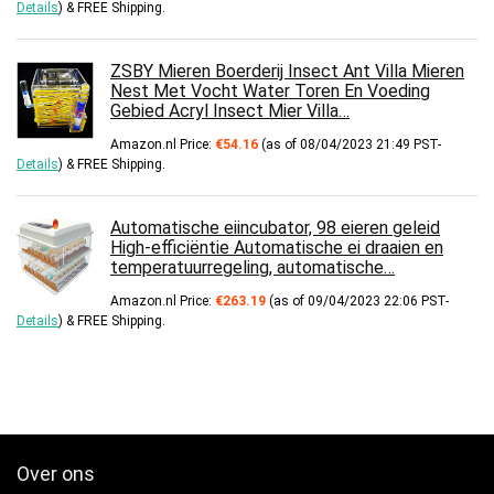
Details
)
&
FREE Shipping
.
ZSBY Mieren Boerderij Insect Ant Villa Mieren
Nest Met Vocht Water Toren En Voeding
Gebied Acryl Insect Mier Villa…
Amazon.nl Price:
€
54.16
(as of 08/04/2023 21:49 PST-
Details
)
&
FREE Shipping
.
Automatische eiincubator, 98 eieren geleid
High-efficiëntie Automatische ei draaien en
temperatuurregeling, automatische…
Amazon.nl Price:
€
263.19
(as of 09/04/2023 22:06 PST-
Details
)
&
FREE Shipping
.
Over ons