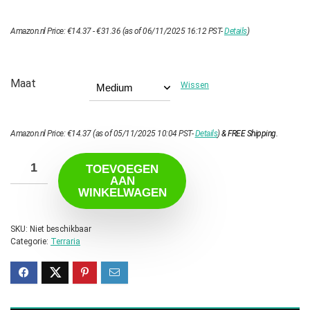
Prijsklasse:
Amazon.nl Price:
€
14.37
-
€
31.36
(as of 06/11/2025 16:12 PST-
Details
)
€14.37
tot
€31.36
Maat
Wissen
Amazon.nl Price:
€
14.37
(as of 05/11/2025 10:04 PST-
Details
)
&
FREE Shipping
.
TOEVOEGEN
AAN
WINKELWAGEN
SKU:
Niet beschikbaar
Categorie:
Terraria