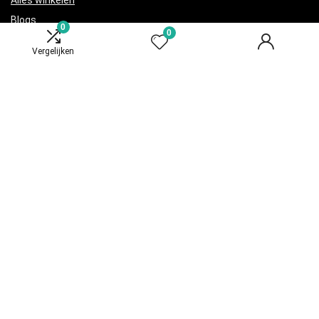
Alles winkelen
Blogs
0
0
Adverteren
Vergelijken
Onze webshops
Verklaringen
Privacybeleid
algemene voorwaarden
Gelieerde openbaarmaking
Productcategorieën
Terraria
×