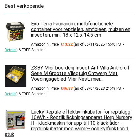
Best verkopende
Exo Terra Faunarium, multifunctionele
container voor reptielen, amfibieën, muizen en
insecten, mini, 18 x 12 x 14,5 cm
Amazon.nl Price:
€
13.22
(as of 06/11/2025 15:40 PST-
Details
)
&
FREE Shipping
.
ZSBY Mier boerderij Insect Ant Villa Ant-druif
Serie M Grootte Vliegtuig Ontwerp Met
Voedingsgebied Mier Nest, mier…
Amazon.nl Price:
€
46.83
(as of 08/04/2023 21:49 PST-
Details
)
&
FREE Shipping
.
Lucky Reptile effektiv inkubator för reptilägg
10W/h - Reptilkläckningsapparat Herp Nursery
II - kläckmaskin för upp till 10 kläcklådor -
reptilinkubator med värme- och kylfunktion 1
stuk