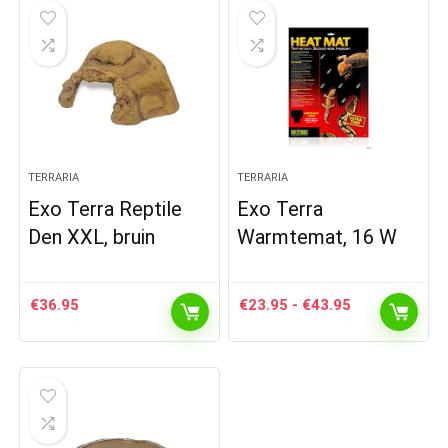
TERRARIA
TERRARIA
Exo Terra Reptile
Exo Terra
Den XXL, bruin
Warmtemat, 16 W
Prijsklasse:
€
36.95
€
23.95
-
€
43.95
€23.95
tot
€43.95