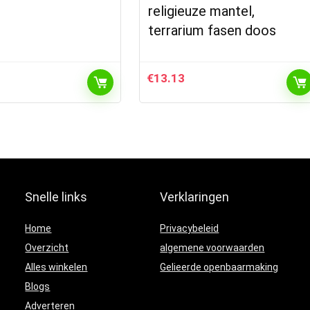
religieuze mantel,
terrarium fasen doos
€
13.13
Snelle links
Verklaringen
Home
Privacybeleid
Overzicht
algemene voorwaarden
Alles winkelen
Gelieerde openbaarmaking
Blogs
Adverteren