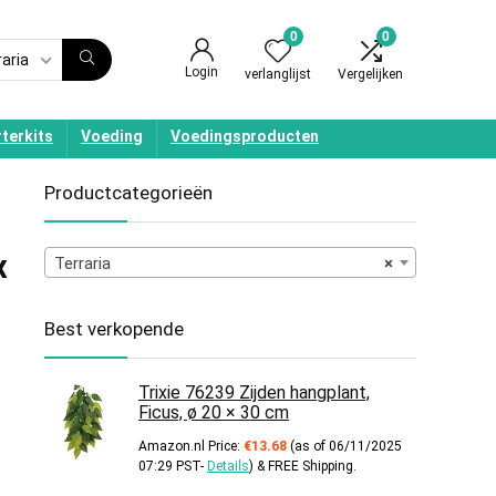
0
0
raria
Login
verlanglijst
Vergelijken
terkits
Voeding
Voedingsproducten
Productcategorieën
x
Terraria
×
Best verkopende
Trixie 76239 Zijden hangplant,
Ficus, ø 20 × 30 cm
Amazon.nl Price:
€
13.68
(as of 06/11/2025
07:29 PST-
Details
)
&
FREE Shipping
.