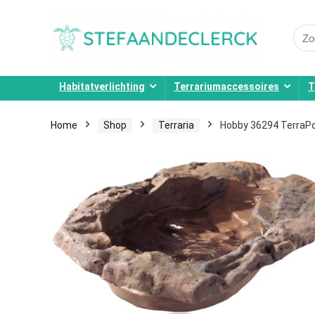
Sear
for:
Habitatverlichting
Terrariumaccessoires
T
Home
Shop
Terraria
Hobby 36294 TerraPo