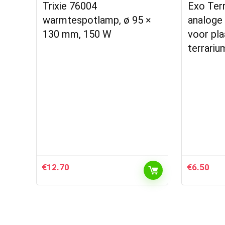
Trixie 76004
Exo Ter
warmtespotlamp, ø 95 ×
analoge
130 mm, 150 W
voor pla
terrariu
€
12.70
€
6.50