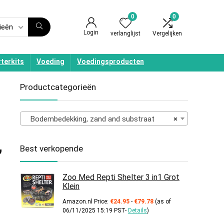
0
0
ieën
Login
verlanglijst
Vergelijken
terkits
Voeding
Voedingsproducten
Productcategorieën
Bodembedekking, zand and substraat
×
,
Best verkopende
Zoo Med Repti Shelter 3 in1 Grot
Klein
Prijsklasse:
Amazon.nl Price:
€
24.95
-
€
79.78
(as of
€24.95
06/11/2025 15:19 PST-
Details
)
tot
€79.78