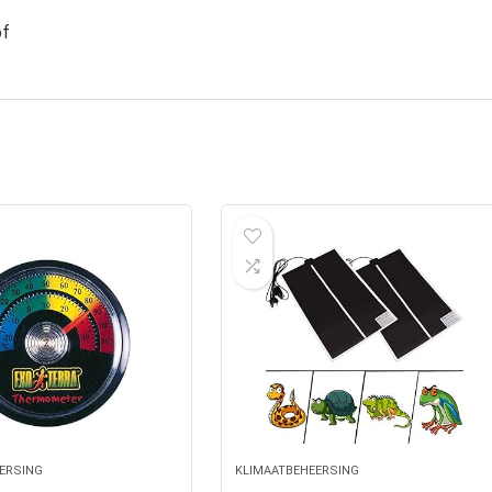
of
ERSING
KLIMAATBEHEERSING