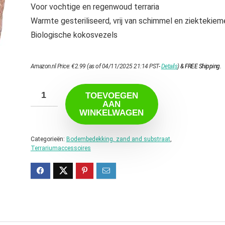
Voor vochtige en regenwoud terraria
Warmte gesteriliseerd, vrij van schimmel en ziektekiem
Biologische kokosvezels
Amazon.nl Price:
€
2.99
(as of 04/11/2025 21:14 PST-
Details
)
&
FREE Shipping
.
TOEVOEGEN
AAN
WINKELWAGEN
Categorieën:
Bodembedekking, zand and substraat
,
Terrariumaccessoires