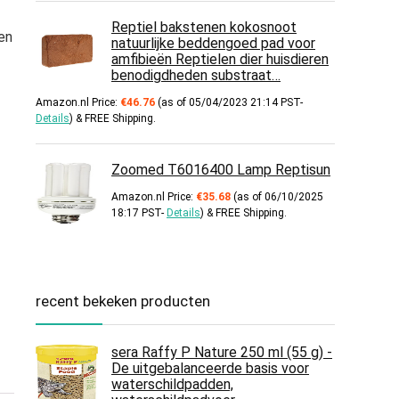
Reptiel bakstenen kokosnoot
en
natuurlijke beddengoed pad voor
amfibieën Reptielen dier huisdieren
benodigdheden substraat…
Amazon.nl Price:
€
46.76
(as of 05/04/2023 21:14 PST-
Details
)
&
FREE Shipping
.
Zoomed T6016400 Lamp Reptisun
Amazon.nl Price:
€
35.68
(as of 06/10/2025
18:17 PST-
Details
)
&
FREE Shipping
.
recent bekeken producten
sera Raffy P Nature 250 ml (55 g) -
De uitgebalanceerde basis voor
waterschildpadden,