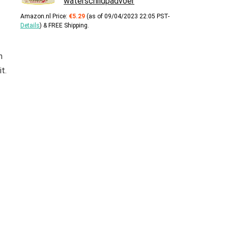
waterschildpadvoer
Amazon.nl Price:
€
5.29
(as of 09/04/2023 22:05 PST-
Details
)
&
FREE Shipping
.
n
t.