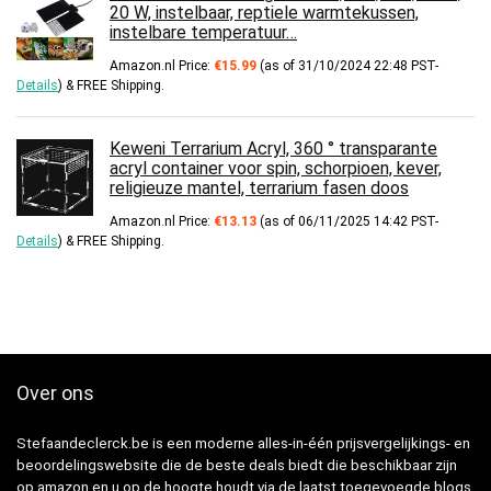
20 W, instelbaar, reptiele warmtekussen,
instelbare temperatuur…
Amazon.nl Price:
€
15.99
(as of 31/10/2024 22:48 PST-
Details
)
&
FREE Shipping
.
Keweni Terrarium Acryl, 360 ° transparante
acryl container voor spin, schorpioen, kever,
religieuze mantel, terrarium fasen doos
Amazon.nl Price:
€
13.13
(as of 06/11/2025 14:42 PST-
Details
)
&
FREE Shipping
.
Over ons
Stefaandeclerck.be is een moderne alles-in-één prijsvergelijkings- en
beoordelingswebsite die de beste deals biedt die beschikbaar zijn
op amazon en u op de hoogte houdt via de laatst toegevoegde blogs.