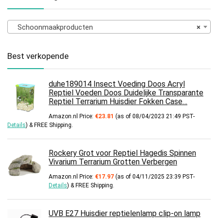
Schoonmaakproducten
×
Best verkopende
duhe189014 Insect Voeding Doos Acryl
Reptiel Voeden Doos Duidelijke Transparante
Reptiel Terrarium Huisdier Fokken Case…
Amazon.nl Price:
€
23.81
(as of 08/04/2023 21:49 PST-
Details
)
&
FREE Shipping
.
Rockery Grot voor Reptiel Hagedis Spinnen
Vivarium Terrarium Grotten Verbergen
Amazon.nl Price:
€
17.97
(as of 04/11/2025 23:39 PST-
Details
)
&
FREE Shipping
.
UVB E27 Huisdier reptielenlamp clip-on lamp