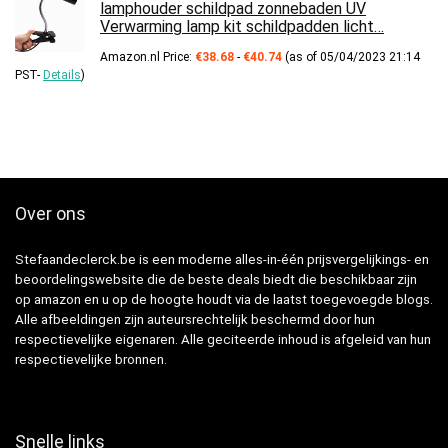
lamphouder schildpad zonnebaden UV
Verwarming lamp kit schildpadden licht…
Prijsklasse:
Amazon.nl Price:
€
38.68
-
€
40.74
(as of 05/04/2023 21:14
€38.68
PST-
Details
)
tot
€40.74
Over ons
Stefaandeclerck.be is een moderne alles-in-één prijsvergelijkings- en
beoordelingswebsite die de beste deals biedt die beschikbaar zijn
op amazon en u op de hoogte houdt via de laatst toegevoegde blogs.
Alle afbeeldingen zijn auteursrechtelijk beschermd door hun
respectievelijke eigenaren. Alle geciteerde inhoud is afgeleid van hun
respectievelijke bronnen.
Snelle links