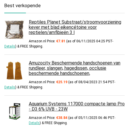
Best verkopende
Reptiles Planet Substraat/stroomvoorziening
kever met blad eikencétoine voor
reptielen/amfibieën 3 l
Amazon.nl Price:
€
7.81
(as of 06/11/2025 04:25 PST-
Details
)
&
FREE Shipping
.
Amuzocity Beschermende handschoenen van
rundleer, slangen, hagedissen, occlusie
beschermende handschoenen,
Amazon.nl Price:
€
25.19
(as of 08/04/2023 21:54 PST-
Details
)
&
FREE Shipping
.
Aquarium Systems 117000 compacte lamp Pro
- D3 6% UVB - 23W
Amazon.nl Price:
€
38.84
(as of 05/11/2025 06:46 PST-
Details
)
&
FREE Shipping
.