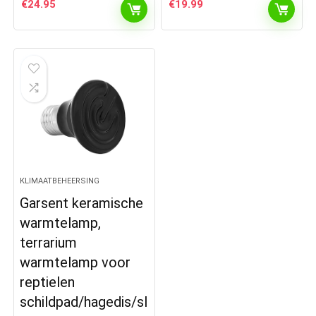
€
24.95
€
19.99
KLIMAATBEHEERSING
Garsent keramische
warmtelamp,
terrarium
warmtelamp voor
reptielen
schildpad/hagedis/sl