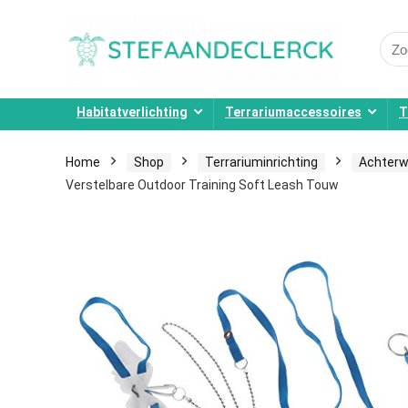
Sear
for:
Habitatverlichting
Terrariumaccessoires
T
Home
Shop
Terrariuminrichting
Achter
Verstelbare Outdoor Training Soft Leash Touw