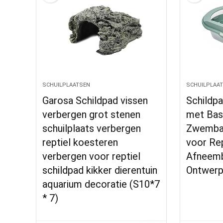
SCHUILPLAATSEN
SCHUILPLAA
Garosa Schildpad vissen
Schildpa
verbergen grot stenen
met Bask
schuilplaats verbergen
Zwembad
reptiel koesteren
voor Re
verbergen voor reptiel
Afneemb
schildpad kikker dierentuin
Ontwerp
aquarium decoratie (S10*7
* 7)