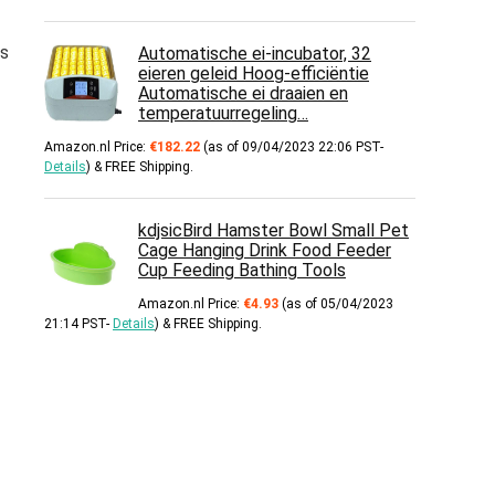
ls
Automatische ei-incubator, 32
eieren geleid Hoog-efficiëntie
Automatische ei draaien en
temperatuurregeling…
Amazon.nl Price:
€
182.22
(as of 09/04/2023 22:06 PST-
Details
)
&
FREE Shipping
.
。
kdjsicBird Hamster Bowl Small Pet
Cage Hanging Drink Food Feeder
Cup Feeding Bathing Tools
Amazon.nl Price:
€
4.93
(as of 05/04/2023
21:14 PST-
Details
)
&
FREE Shipping
.