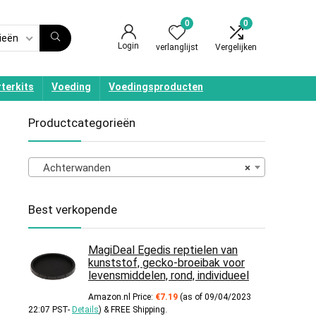
0
0
ieën
Login
verlanglijst
Vergelijken
terkits
Voeding
Voedingsproducten
Productcategorieën
Achterwanden
×
Best verkopende
MagiDeal Egedis reptielen van
kunststof, gecko-broeibak voor
levensmiddelen, rond, individueel
Amazon.nl Price:
€
7.19
(as of 09/04/2023
22:07 PST-
Details
)
&
FREE Shipping
.