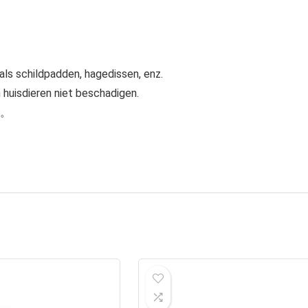
oals schildpadden, hagedissen, enz.
n huisdieren niet beschadigen.
er。