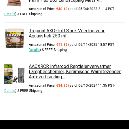
Palm Pad Box Landscaping Mats 4…
Amazon.nl Price:
€
40.13
(as of 05/04/2023 21:14 PST-
Details
)
&
FREE Shipping
.
Tropical AXO- lotl Stick Voeding voor
Aquaristiek 250 ml
Amazon.nl Price:
€
11.32
(as of 06/11/2025 18:57 PST-
Details
)
&
FREE Shipping
.
AACXRCR Infrarood Reptielenverwarmer
Lampbeschermer, Keramische Warmtezender
Anti-verbranding…
Amazon.nl Price:
€
34.36
(as of 06/10/2024 11:35 PST-
Details
)
&
FREE Shipping
.