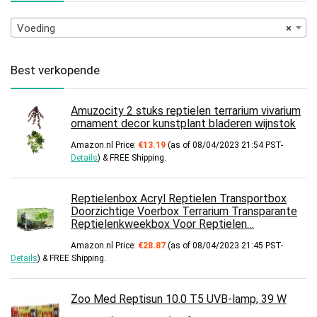
Voeding
×
Best verkopende
Amuzocity 2 stuks reptielen terrarium vivarium
ornament decor kunstplant bladeren wijnstok
Amazon.nl Price:
€
13.19
(as of 08/04/2023 21:54 PST-
Details
)
&
FREE Shipping
.
Reptielenbox Acryl Reptielen Transportbox
Doorzichtige Voerbox Terrarium Transparante
Reptielenkweekbox Voor Reptielen…
Amazon.nl Price:
€
28.87
(as of 08/04/2023 21:45 PST-
Details
)
&
FREE Shipping
.
Zoo Med Reptisun 10.0 T5 UVB-lamp, 39 W