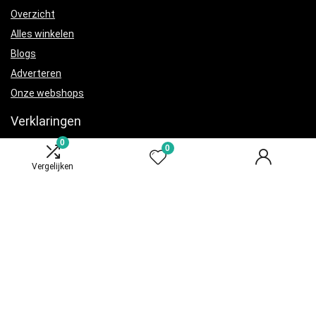
Overzicht
Alles winkelen
Blogs
Adverteren
Onze webshops
Verklaringen
0
0
Privacybeleid
Vergelijken
algemene voorwaarden
Gelieerde openbaarmaking
Productcategorieën
Voeding
×