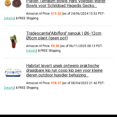
Platen Terraium Bowls Hars Voedsel Water
Bowls voor Schildpad Hagedis Gecko…
Amazon.nl Price:
€
15.02
(as of 24/06/2024 15:52 PST-
Details
)
&
FREE Shipping
.
Tradescantia"Albiflora" nanouk | Ø6-12cm
Ø6cm plant (geen pot)
Amazon.nl Price:
€
9.90
(as of 06/11/2025 08:13 PST-
Details
)
&
FREE Shipping
.
Habitat levert uniek ontwerp praktische
draagbare kip run coop kip pen voor kleine
dieren outdoor huisdier behuizing…
Amazon.nl Price:
€
78.37
(as of 08/04/2023 21:42 PST-
Details
)
&
FREE Shipping
.