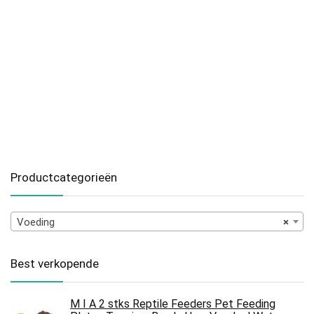
Productcategorieën
Voeding
×
Best verkopende
M I A 2 stks Reptile Feeders Pet Feeding