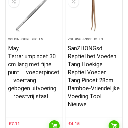
VOEDINGSPRODUCTEN
VOEDINGSPRODUCTEN
May –
SanZHONGsd
Terrariumpincet 30
Reptiel het Voeden
cm lang met fijne
Tang Hoekige
punt – voederpincet
Reptiel Voeden
– voertang –
Tang Pincet 28cm
gebogen uitvoering
Bamboe-Vriendelijke
– roestvrij staal
Voeding Tool
Nieuwe
€
7.11
€
4.15