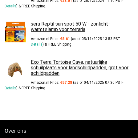
Amazon.nl Price:
€
28.01
(as of 20/12/2024 11:10 PST-
Details
)
&
FREE Shipping
.
sera Reptil sun spot 50 W - zonlicht-
warmtelamp voor terraria
Amazon.nl Price:
€
8.61
(as of 05/11/2025 13:53 PST-
Details
)
&
FREE Shipping
.
Exo Terra Tortoise Cave, natuurlijke
schuilplaats voor landschildpadden, grot voor
schildpadden
Amazon.nl Price:
€
57.28
(as of 04/11/2025 07:30 PST-
Details
)
&
FREE Shipping
.
Over ons