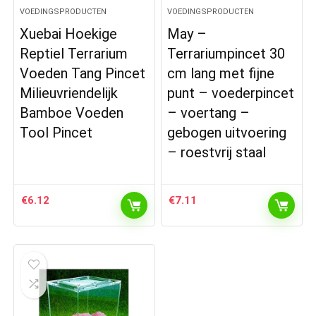
VOEDINGSPRODUCTEN
VOEDINGSPRODUCTEN
Xuebai Hoekige
May –
Reptiel Terrarium
Terrariumpincet 30
Voeden Tang Pincet
cm lang met fijne
Milieuvriendelijk
punt – voederpincet
Bamboe Voeden
– voertang –
Tool Pincet
gebogen uitvoering
– roestvrij staal
€
6.12
€
7.11