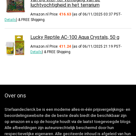
luchtvochtigheid in het terrarium
Amazon.nl Price:
€
16.63
(as of 06/11/2025 03:37 PST-
Details
)
&
FREE Shipping
.
Lucky Reptile AC-100 Aqua Crystals, 50 g
Amazon.nl Price:
€
11.24
(as of 06/11/2025 21:19 PST-
Details
)
&
FREE Shipping
.
Over ons
Stefaandeclerck.be is een moderne alles-in-één prijsvergelijkings- en
beoordelingswebsite die de beste deals biedt die beschikbaar zijn
op amazon en u op de hoogte houdt via de laatst toegevoegde blogs.
Alle afbeeldingen zijn auteursrechtelijk beschermd door hun
respectievelijke eigenaren. Alle geciteerde inhoud is afgeleid van hun