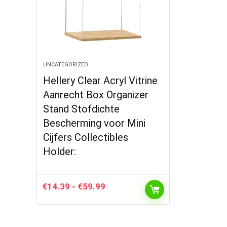
UNCATEGORIZED
Hellery Clear Acryl Vitrine
Aanrecht Box Organizer
Stand Stofdichte
Bescherming voor Mini
Cijfers Collectibles
Holder:
Prijsklasse:
€
14.39
-
€
59.99
€14.39
tot
€59.99