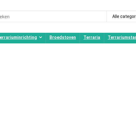
ch
Alle categor
errariuminrichting
Broedstoven
Terraria
Terrariumstar