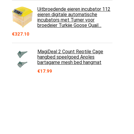
Uitbroedende eieren incubator 112
eieren digitale automatische
incubators met Turner voor
broedeier Turkije Goose Quail…
€
327.10
MagiDeal 2 Count Reptile Cage
hangbed speelgoed Anoles
bartagame mesh bed hangmat
€
17.99