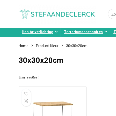
Sear
for:
Habitatverlichting
Terrariumaccessoires
T
Home
Product Kleur
30x30x20cm
30x30x20cm
Enig resultaat