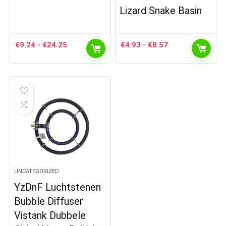
Lizard Snake Basin
Prijsklasse:
Prijsklasse:
€
9.24
-
€
24.25
€
4.93
-
€
8.57
€9.24
€4.93
tot
tot
€24.25
€8.57
UNCATEGORIZED
YzDnF Luchtstenen ​​​​​
Bubble Diffuser
Vistank Dubbele