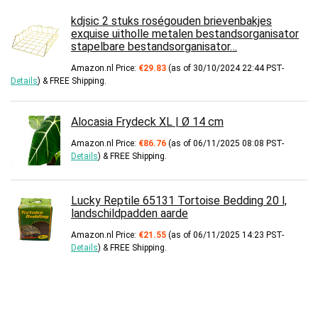
kdjsic 2 stuks roségouden brievenbakjes
exquise uitholle metalen bestandsorganisator
stapelbare bestandsorganisator…
Amazon.nl Price:
€
29.83
(as of 30/10/2024 22:44 PST-
Details
)
&
FREE Shipping
.
Alocasia Frydeck XL | Ø 14 cm
Amazon.nl Price:
€
86.76
(as of 06/11/2025 08:08 PST-
Details
)
&
FREE Shipping
.
Lucky Reptile 65131 Tortoise Bedding 20 l,
landschildpadden aarde
Amazon.nl Price:
€
21.55
(as of 06/11/2025 14:23 PST-
Details
)
&
FREE Shipping
.