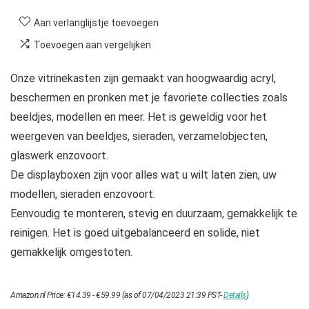
Aan verlanglijstje toevoegen
Toevoegen aan vergelijken
Onze vitrinekasten zijn gemaakt van hoogwaardig acryl,
beschermen en pronken met je favoriete collecties zoals
beeldjes, modellen en meer. Het is geweldig voor het
weergeven van beeldjes, sieraden, verzamelobjecten,
glaswerk enzovoort.
De displayboxen zijn voor alles wat u wilt laten zien, uw
modellen, sieraden enzovoort.
Eenvoudig te monteren, stevig en duurzaam, gemakkelijk te
reinigen. Het is goed uitgebalanceerd en solide, niet
gemakkelijk omgestoten.
Prijsklasse:
Amazon.nl Price:
€
14.39
-
€
59.99
(as of 07/04/2023 21:39 PST-
Details
)
€14.39
tot