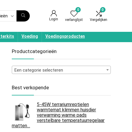
0
0
ieën
Login
verlanglijst
Vergelijken
terkits
Voeding
Voedingsproducten
Productcategorieën
Een categorie selecteren
Best verkopende
5-45W terrariumreptielen
warmtemat klimmen huisdier
verwarming warme pads
verstelbare temperatuurregelaar
matten…