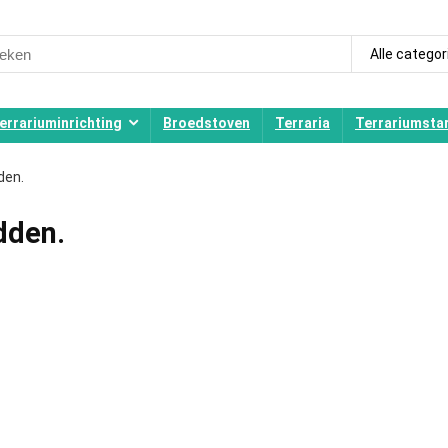
ch
Alle categor
errariuminrichting
Broedstoven
Terraria
Terrariumstar
den.
dden.