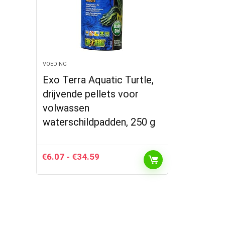
VOEDING
Exo Terra Aquatic Turtle,
drijvende pellets voor
volwassen
waterschildpadden, 250 g
Prijsklasse:
€
6.07
-
€
34.59
€6.07
tot
€34.59