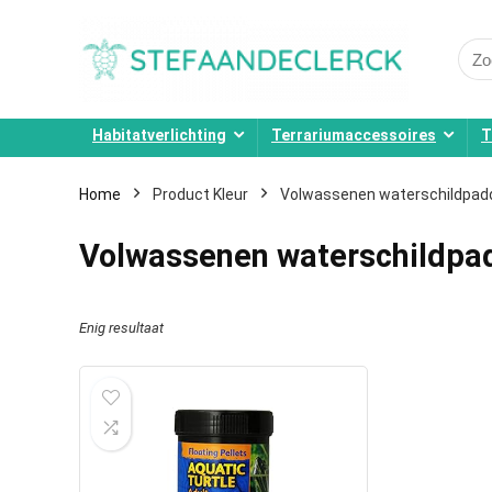
Sear
for:
Habitatverlichting
Terrariumaccessoires
T
Home
Product Kleur
Volwassenen waterschildpad
Volwassenen waterschildpa
Enig resultaat