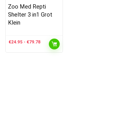
Zoo Med Repti
Shelter 3 in1 Grot
Klein
Prijsklasse:
€
24.95
-
€
79.78
€24.95
tot
€79.78