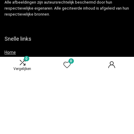
Alle afbeeldingen zijn auteursrechtelijk beschermd door hun
respectievelijke eigenaren. Alle geciteerde inhoud is afgeleid van hun
respectievelijke bronnen.
Snelle links
Home
0
Overzicht
0
Vergelijken
Alles winkelen
Blogs
Adverteren
Onze webshops
Verklaringen
Privacybeleid
algemene voorwaarden