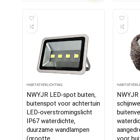
HABITATVERLICHTING
HABITATVERL
NWYJR LED-spot buiten,
NWYJR L
buitenspot voor achtertuin
schijnwe
LED-overstromingslicht
buitenve
IP67 waterdichte,
waterdi
duurzame wandlampen
aangedr
(grootte…
voor bui