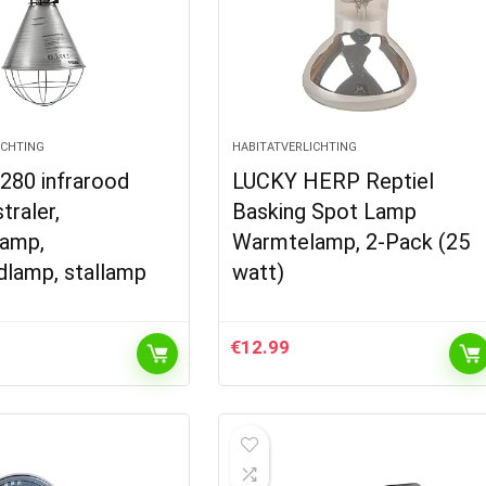
ICHTING
HABITATVERLICHTING
280 infrarood
LUCKY HERP Reptiel
raler,
Basking Spot Lamp
amp,
Warmtelamp, 2-Pack (25
dlamp, stallamp
watt)
€
12.99