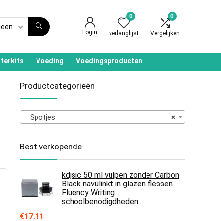
0
0
ieën
Login
verlanglijst
Vergelijken
terkits
Voeding
Voedingsproducten
Productcategorieën
Spotjes
×
Best verkopende
kdjsic 50 ml vulpen zonder Carbon
Black navulinkt in glazen flessen
Fluency Writing
schoolbenodigdheden
€
17.11