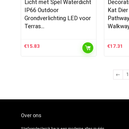
Licht met Spel Waterdicht
Decorat
IP66 Outdoor
Kat Dier
Grondverlichting LED voor
Pathway
Terras…
Walkwa
€
15.83
€
17.31
←
1
Over ons
Stefaandeclerck.be is een moderne alles-in-één