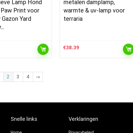
ieve Lamp Hond
metalen damplamp,
 Paw Print voor
warmte & uv-lamp voor
 Gazon Yard
terraria
y…
€
38.39
2
3
4
→
Snelle links
Verklaringen
Home
Privacybeleid