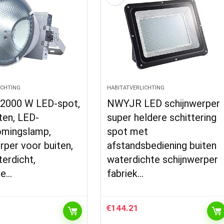
ICHTING
HABITATVERLICHTING
2000 W LED-spot,
NWYJR LED schijnwerper
ten, LED-
super heldere schittering
omingslamp,
spot met
rper voor buiten,
afstandsbediening buiten
erdicht,
waterdichte schijnwerper
me…
fabriek…
€
144.21