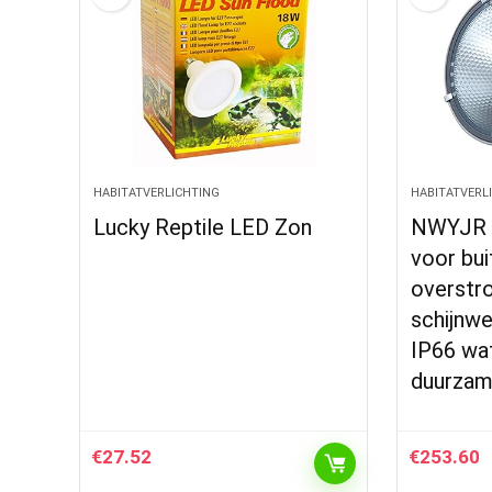
HABITATVERLICHTING
HABITATVERL
Lucky Reptile LED Zon
NWYJR 
voor bui
overstr
schijnwe
IP66 wat
duurza
€
27.52
€
253.60