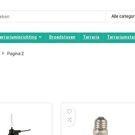
ch
Alle categor
errariuminrichting
Broedstoven
Terraria
Terrariumstar
Pagina 2