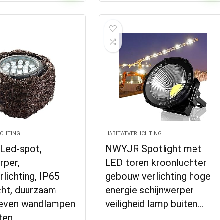
ICHTING
HABITATVERLICHTING
ed-spot,
NWYJR Spotlight met
rper,
LED toren kroonluchter
rlichting, IP65
gebouw verlichting hoge
cht, duurzaam
energie schijnwerper
even wandlampen
veiligheid lamp buiten…
ten