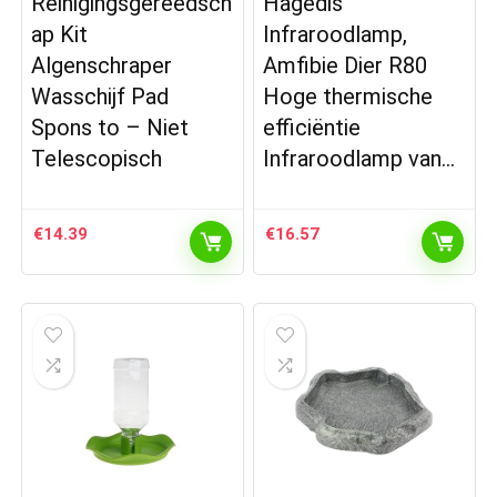
Reinigingsgereedsch
Hagedis
ap Kit
Infraroodlamp,
Algenschraper
Amfibie Dier R80
Wasschijf Pad
Hoge thermische
Spons to – Niet
efficiëntie
Telescopisch
Infraroodlamp van…
€
14.39
€
16.57