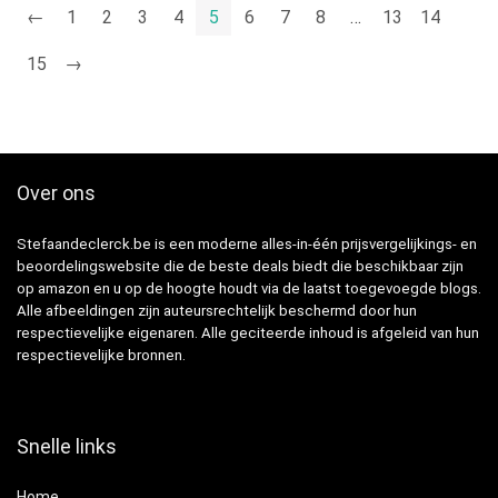
←
1
2
3
4
5
6
7
8
…
13
14
15
→
Over ons
Stefaandeclerck.be is een moderne alles-in-één prijsvergelijkings- en
beoordelingswebsite die de beste deals biedt die beschikbaar zijn
op amazon en u op de hoogte houdt via de laatst toegevoegde blogs.
Alle afbeeldingen zijn auteursrechtelijk beschermd door hun
respectievelijke eigenaren. Alle geciteerde inhoud is afgeleid van hun
respectievelijke bronnen.
Snelle links
Home