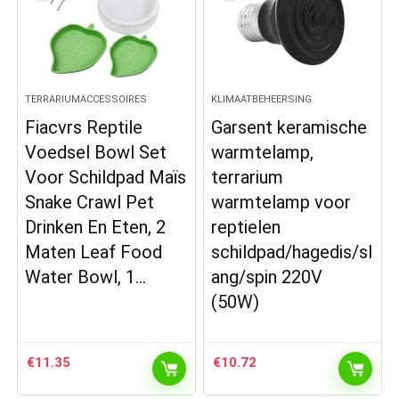
TERRARIUMACCESSOIRES
KLIMAATBEHEERSING
Fiacvrs Reptile
Garsent keramische
Voedsel Bowl Set
warmtelamp,
Voor Schildpad Maïs
terrarium
Snake Crawl Pet
warmtelamp voor
Drinken En Eten, 2
reptielen
Maten Leaf Food
schildpad/hagedis/sl
Water Bowl, 1…
ang/spin 220V
(50W)
€
11.35
€
10.72