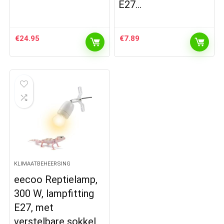
E27…
€
24.95
€
7.89
KLIMAATBEHEERSING
eecoo Reptielamp,
300 W, lampfitting
E27, met
verstelbare sokkel,