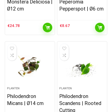
Monstera Deliciosa |
Peperomia
Ø12 cm
Pepperspot | Ø6 cm
€
24.78
€
8.67
PLANTEN
PLANTEN
Philodendron
Philodendron
Micans | Ø14 cm
Scandens | Rooted
Cutting