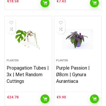
€
18.58
€
7.43
PLANTEN
PLANTEN
Propagation Tubes |
Purple Passion |
3x | Met Random
Ø8cm | Gynura
Cuttings
Aurantiaca
€
24.78
€
9.90