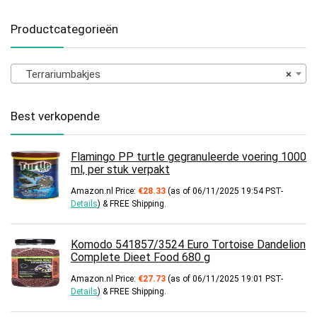
Productcategorieën
Terrariumbakjes
×
Best verkopende
Flamingo PP turtle gegranuleerde voering 1000
ml, per stuk verpakt
Amazon.nl Price:
€
28.33
(as of 06/11/2025 19:54 PST-
Details
)
&
FREE Shipping
.
Komodo 541857/3524 Euro Tortoise Dandelion
Complete Dieet Food 680 g
Amazon.nl Price:
€
27.73
(as of 06/11/2025 19:01 PST-
Details
)
&
FREE Shipping
.