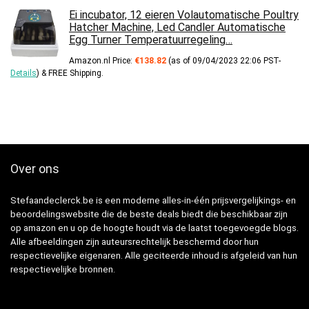
Ei incubator, 12 eieren Volautomatische Poultry
Hatcher Machine, Led Candler Automatische
Egg Turner Temperatuurregeling…
Amazon.nl Price:
€
138.82
(as of 09/04/2023 22:06 PST-
Details
)
&
FREE Shipping
.
Over ons
Stefaandeclerck.be is een moderne alles-in-één prijsvergelijkings- en
beoordelingswebsite die de beste deals biedt die beschikbaar zijn
op amazon en u op de hoogte houdt via de laatst toegevoegde blogs.
Alle afbeeldingen zijn auteursrechtelijk beschermd door hun
respectievelijke eigenaren. Alle geciteerde inhoud is afgeleid van hun
respectievelijke bronnen.